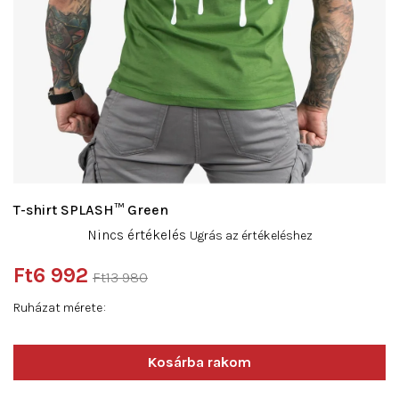
T-shirt SPLASH™ Green
A
Nincs értékelés
Ugrás az értékeléshez
termék
átlagos
Ft6 992
Ft13 980
értékelése
Egységár:
5-
Ruházat mérete
ből
0,0
csillag.