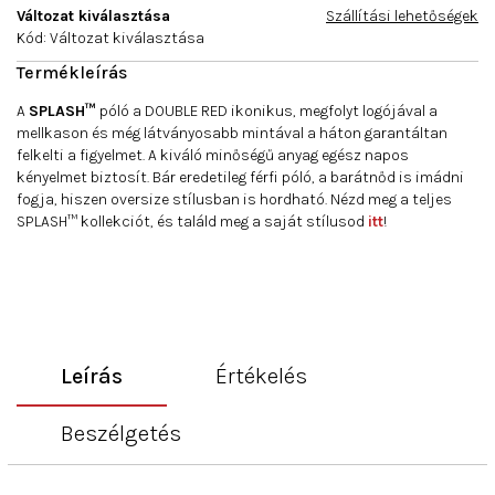
Változat kiválasztása
Szállítási lehetőségek
Kód:
Változat kiválasztása
A
SPLASH™
póló a DOUBLE RED ikonikus, megfolyt logójával a
mellkason és még látványosabb mintával a háton garantáltan
felkelti a figyelmet. A kiváló minőségű anyag egész napos
kényelmet biztosít. Bár eredetileg férfi póló, a barátnőd is imádni
fogja, hiszen oversize stílusban is hordható. Nézd meg a teljes
SPLASH™ kollekciót, és találd meg a saját stílusod
itt
!
Leírás
Értékelés
Beszélgetés