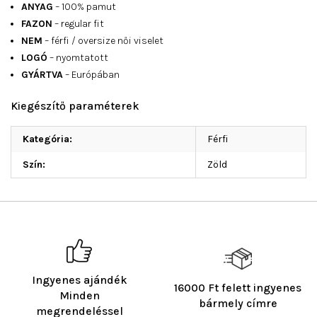
ANYAG
– 100% pamut
FAZON
– regular fit
NEM
– férfi / oversize női viselet
LOGÓ
– nyomtatott
GYÁRTVA
– Európában
Kiegészítő paraméterek
Kategória
:
Férfi
Szín
:
Zöld
Ingyenes ajándék
16000 Ft felett ingyenes
Minden
bármely címre
megrendeléssel