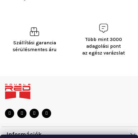
Több mint 3000
Szállítási garancia
adagolási pont
sérülésmentes áru
az egész varázslat
L
á
b
l
é
c
Információk