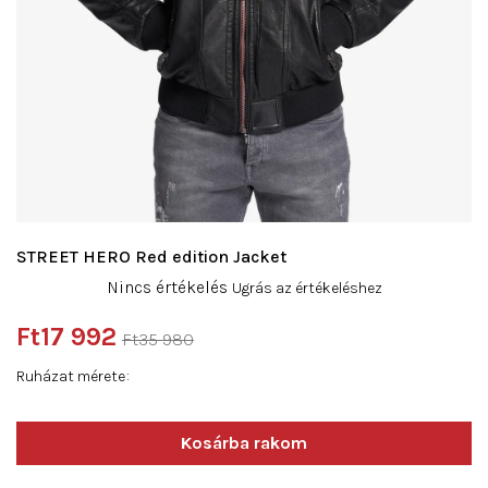
STREET HERO Red edition Jacket
A
Nincs értékelés
Ugrás az értékeléshez
termék
átlagos
Ft17 992
Ft35 980
értékelése
Egységár:
5-
Ruházat mérete
ből
0,0
csillag.