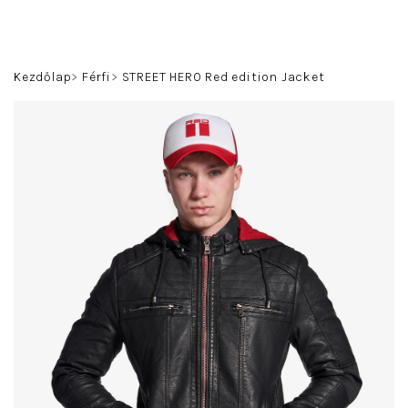
Ugrás
a
fő
Keresés
Bejelentkezés
Kosár
tartalomhoz
Kezdőlap
Férfi
STREET HERO Red edition Jacket