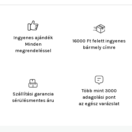
Ingyenes ajándék
16000 Ft felett ingyenes
Minden
bármely címre
megrendeléssel
Több mint 3000
Szállítási garancia
adagolási pont
sérülésmentes áru
az egész varázslat
L