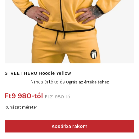
STREET HERO Hoodie Yellow
A
Nincs értékelés
Ugrás az értékeléshez
termék
átlagos
Ft9 980
-tól
Ft21 980-tól
értékelése
Egységár:
5-
Ruházat mérete
ből
0,0
csillag.