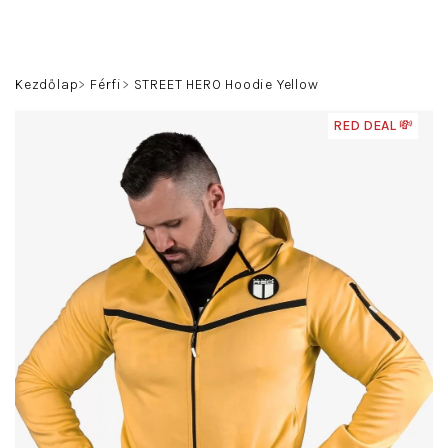
Ugrás
a
fő
Keresés
Bejelentkezés
Kosár
tartalomhoz
Kezdőlap
Férfi
STREET HERO Hoodie Yellow
RED DEAL 💸