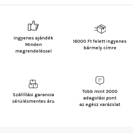
Ingyenes ajándék
16000 Ft felett ingyenes
Minden
bármely címre
megrendeléssel
Több mint 3000
Szállítási garancia
adagolási pont
sérülésmentes áru
az egész varázslat
L