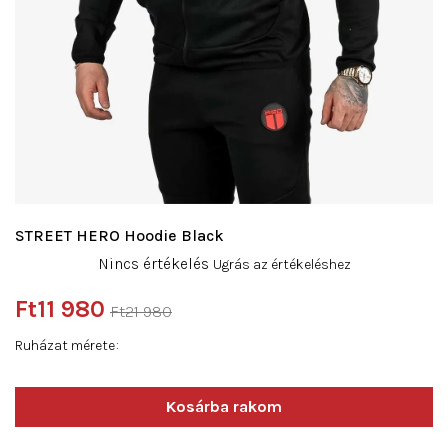
STREET HERO Hoodie Black
A
Nincs értékelés
Ugrás az értékeléshez
termék
átlagos
Ft11 980
Ft21 980
értékelése
Egységár:
5-
Ruházat mérete
ből
0,0
csillag.