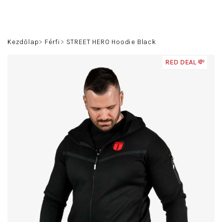
Ugrás
a
fő
Keresés
Bejelentkezés
Kosár
tartalomhoz
Kezdőlap
Férfi
STREET HERO Hoodie Black
RED DEAL 💸