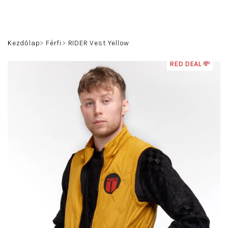
Ugrás
a
fő
Keresés
Bejelentkezés
Kosár
tartalomhoz
Kezdőlap
Férfi
RIDER Vest Yellow
RED DEAL 💸