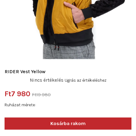
RIDER Vest Yellow
A
Nincs értékelés
Ugrás az értékeléshez
termék
átlagos
Ft7 980
Ft19 980
értékelése
Egységár:
5-
Ruházat mérete
ből
0,0
csillag.