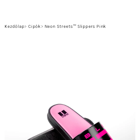
Ugrás
a
fő
Keresés
Bejelentkezés
Kosár
tartalomhoz
Kezdőlap
Cipők
Neon Streets™ Slippers Pink