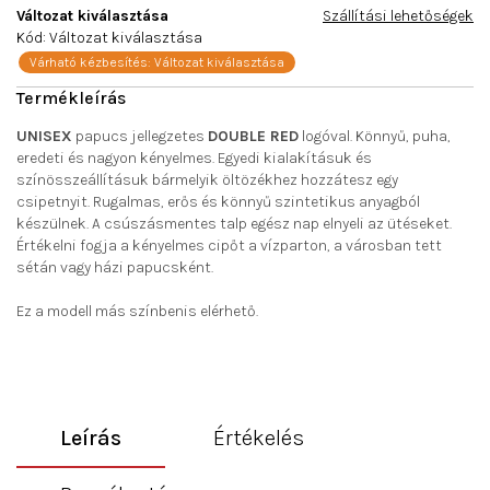
Változat kiválasztása
Szállítási lehetőségek
Kód:
Változat kiválasztása
Várható kézbesítés:
Változat kiválasztása
UNISEX
papucs jellegzetes
DOUBLE RED
logóval. Könnyű, puha,
eredeti és nagyon kényelmes. Egyedi kialakításuk és
színösszeállításuk bármelyik öltözékhez hozzátesz egy
csipetnyit. Rugalmas, erős és könnyű szintetikus anyagból
készülnek. A csúszásmentes talp egész nap elnyeli az ütéseket.
Értékelni fogja a kényelmes cipőt a vízparton, a városban tett
sétán vagy házi papucsként.
Ez a modell más
színben
is elérhető.
Leírás
Értékelés