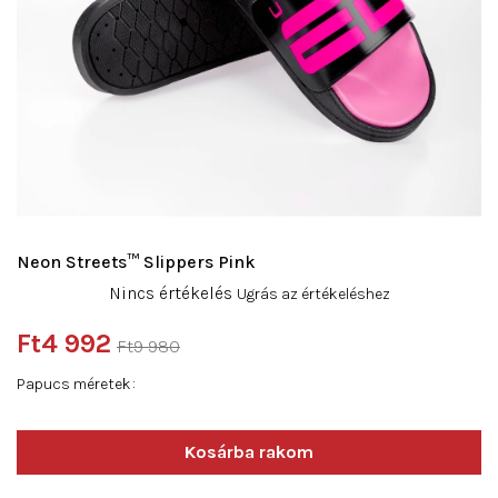
Neon Streets™ Slippers Pink
A
Nincs értékelés
Ugrás az értékeléshez
termék
átlagos
Ft4 992
Ft9 980
értékelése
Egységár:
5-
Papucs méretek
ből
0,0
csillag.