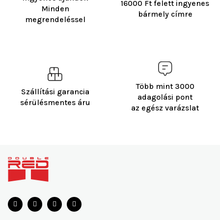
16000 Ft felett ingyenes
Minden
bármely címre
megrendeléssel
Több mint 3000
Szállítási garancia
adagolási pont
sérülésmentes áru
az egész varázslat
L
á
b
l
é
c