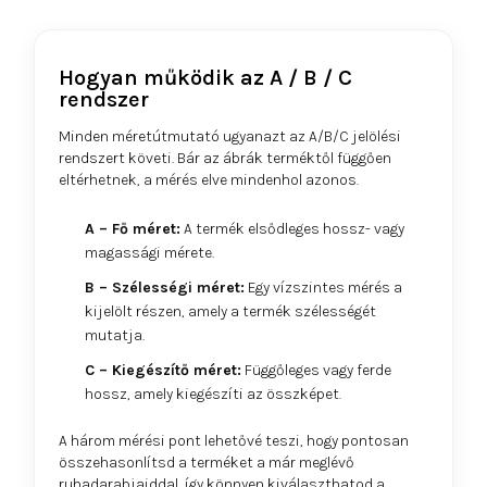
Hogyan működik az A / B / C
rendszer
Minden méretútmutató ugyanazt az A/B/C jelölési
rendszert követi. Bár az ábrák terméktől függően
eltérhetnek, a mérés elve mindenhol azonos.
A – Fő méret:
A termék elsődleges hossz- vagy
magassági mérete.
B – Szélességi méret:
Egy vízszintes mérés a
kijelölt részen, amely a termék szélességét
mutatja.
C – Kiegészítő méret:
Függőleges vagy ferde
hossz, amely kiegészíti az összképet.
A három mérési pont lehetővé teszi, hogy pontosan
összehasonlítsd a terméket a már meglévő
ruhadarabjaiddal, így könnyen kiválaszthatod a