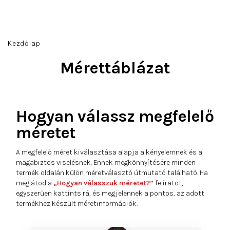
Ugrás
a
fő
Keresés
Bejelentkezés
Kosár
tartalomhoz
Kezdőlap
Mérettáblázat
Hogyan válassz megfelelő
méretet
A megfelelő méret kiválasztása alapja a kényelemnek és a
magabiztos viselésnek. Ennek megkönnyítésére minden
termék oldalán külön méretválasztó útmutató található. Ha
meglátod a
„Hogyan válasszuk méretet?”
feliratot,
egyszerűen kattints rá, és megjelennek a pontos, az adott
termékhez készült méretinformációk.