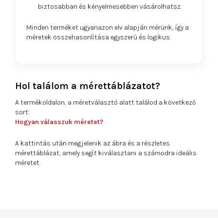
biztosabban és kényelmesebben vásárolhatsz.
Minden terméket ugyanazon elv alapján mérünk, így a
méretek összehasonlítása egyszerű és logikus.
Hol találom a mérettáblázatot?
A termékoldalon, a méretválasztó alatt találod a következő
sort:
Hogyan válasszuk méretet?
A kattintás után megjelenik az ábra és a részletes
mérettáblázat, amely segít kiválasztani a számodra ideális
méretet.
L