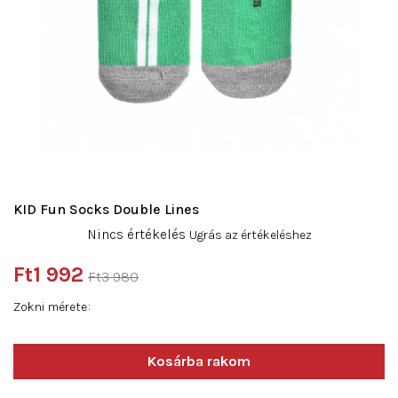
KID Fun Socks Double Lines
A
Nincs értékelés
Ugrás az értékeléshez
termék
átlagos
Ft1 992
Ft3 980
értékelése
Egységár:
5-
Zokni mérete
ből
0,0
csillag.