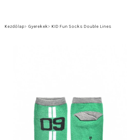
Ugrás
a
fő
Keresés
Bejelentkezés
Kosár
tartalomhoz
Kezdőlap
Gyerekek
KID Fun Socks Double Lines