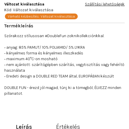
Változat kiválasztása
Szállítási lehetőségek
Kód:
Változat kiválasztása
Várható kézbesítés:
Változat kiválasztása
Szórakozz stílusosan #DoubleFun zoknikollekciónkkal.
• anyag: 85% PAMUT/ 10% POLIAMID/ 5% LYKRA
• kényelmes forma és kényelmes illeszkedés
• maximum 40°C-on mosható
• nem ajánlott: szárítógépben szárítás, vegytisztítás vagy fehérítő
használata
• Eredeti design a DOUBLE RED TEAM által, EUROPÁBAN készült
DOUBLE FUN - érezd jól magad, tűnj ki a tömegből, ÉLVEZZ minden
pillanatot.
Leírás
Értékelés