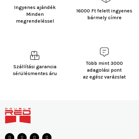
Ingyenes ajándék
16000 Ft felett ingyenes
Minden
bármely címre
megrendeléssel
Több mint 3000
Szállítási garancia
adagolási pont
sérülésmentes áru
az egész varázslat
L
á
b
l
é