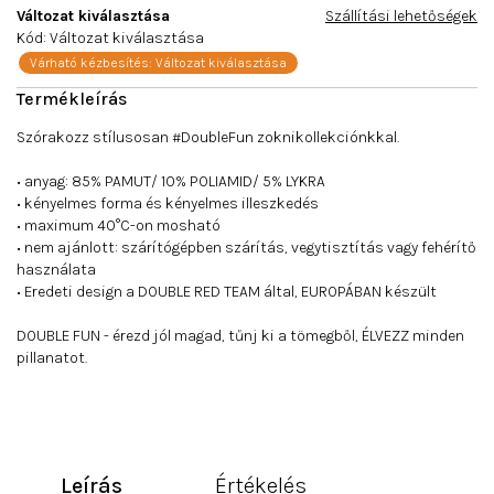
Változat kiválasztása
Szállítási lehetőségek
Kód:
Változat kiválasztása
Várható kézbesítés:
Változat kiválasztása
Szórakozz stílusosan #DoubleFun zoknikollekciónkkal.
• anyag: 85% PAMUT/ 10% POLIAMID/ 5% LYKRA
• kényelmes forma és kényelmes illeszkedés
• maximum 40°C-on mosható
• nem ajánlott: szárítógépben szárítás, vegytisztítás vagy fehérítő
használata
• Eredeti design a DOUBLE RED TEAM által, EUROPÁBAN készült
DOUBLE FUN - érezd jól magad, tűnj ki a tömegből, ÉLVEZZ minden
pillanatot.
Leírás
Értékelés