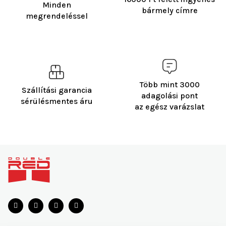
Minden
bármely címre
megrendeléssel
Több mint 3000
Szállítási garancia
adagolási pont
sérülésmentes áru
az egész varázslat
L
á
b
l
é
c