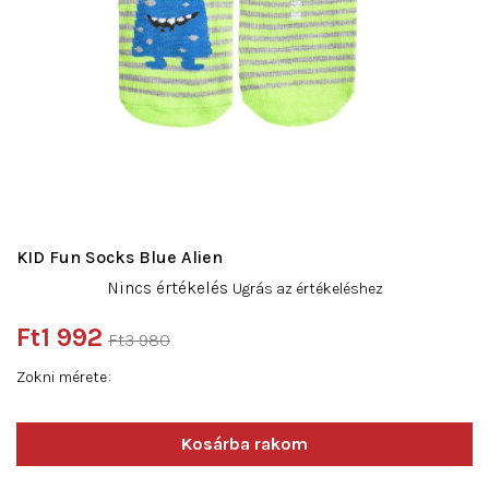
KID Fun Socks Blue Alien
A
Nincs értékelés
Ugrás az értékeléshez
termék
átlagos
Ft1 992
Ft3 980
értékelése
Egységár:
5-
Zokni mérete
ből
0,0
csillag.