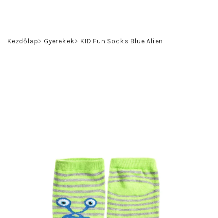
Ugrás
a
fő
Keresés
Bejelentkezés
Kosár
tartalomhoz
Kezdőlap
Gyerekek
KID Fun Socks Blue Alien