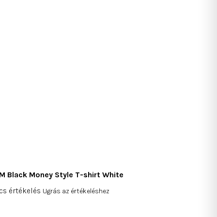
M Black Money Style T-shirt White
cs értékelés
Ugrás az értékeléshez
mék
gos