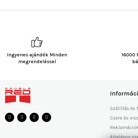
Ingyenes ajándék Minden
16000 F
megrendeléssel
bá
L
á
Informác
b
l
Szállítás és 
é
Csere és vis
c
Reklamáció
Általános sz