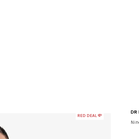
DR 
RED DEAL 💸
A
Nin
ter
átla