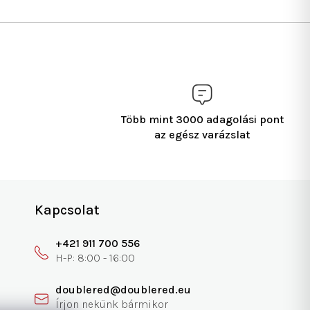
Több mint 3000 adagolási pont
az egész varázslat
Kapcsolat
+421 911 700 556
doublered@doublered.eu