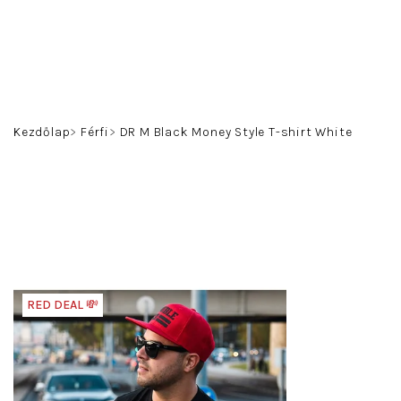
Ugrás
a
fő
tartalomhoz
Kezdőlap
Férfi
DR M Black Money Style T-shirt White
RED DEAL 💸