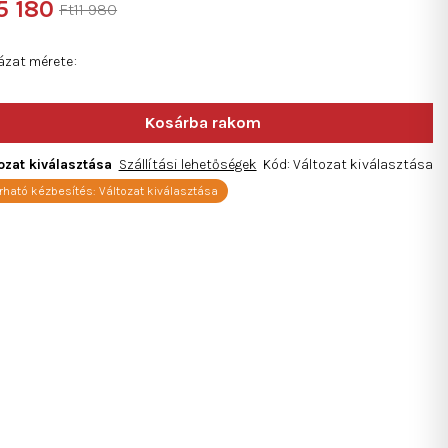
5 180
Ft11 980
kelése
égár:
ázat mérete
ag.
ozat kiválasztása
Szállítási lehetőségek
Kód:
Változat kiválasztása
rható kézbesítés:
Változat kiválasztása