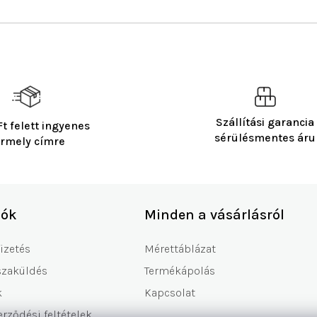
Szállítási garancia
t felett ingyenes
sérülésmentes áru
rmely címre
iók
Minden a vásárlásról
fizetés
Mérettáblázat
szaküldés
Termékápolás
k
Kapcsolat
erződési feltételek