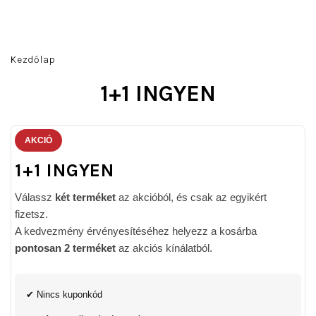
Ugrás
a
fő
Keresés
Bejelentkezés
Kosár
tartalomhoz
Kezdőlap
1+1 INGYEN
AKCIÓ
1+1 INGYEN
Válassz
két terméket
az akcióból, és csak az egyikért
fizetsz.
A kedvezmény érvényesítéséhez helyezz a kosárba
pontosan 2 terméket
az akciós kínálatból.
✔ Nincs kuponkód