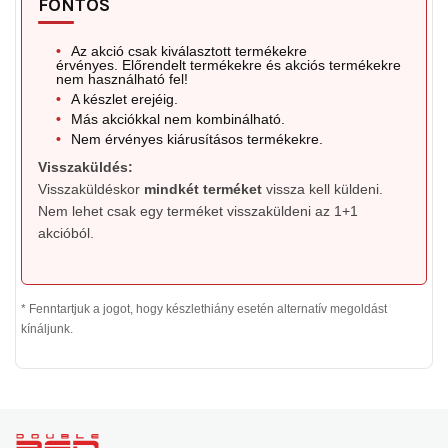
FONTOS
•
Az akció csak kiválasztott termékekre
érvényes. Előrendelt termékekre és akciós termékekre
nem használható fel!
•
A készlet erejéig.
•
Más akciókkal nem kombinálható.
•
Nem érvényes kiárusításos termékekre.
Visszaküldés:
Visszaküldéskor
mindkét terméket
vissza kell küldeni.
Nem lehet csak egy terméket visszaküldeni az 1+1
akcióból.
* Fenntartjuk a jogot, hogy készlethiány esetén alternatív megoldást
kínáljunk.
L
á