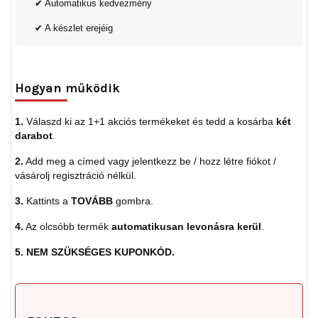
✔ Automatikus kedvezmény
✔ A készlet erejéig
Hogyan működik
1.
Válaszd ki az 1+1 akciós termékeket és tedd a kosárba
két
darabot
.
2.
Add meg a címed vagy jelentkezz be / hozz létre fiókot /
vásárolj regisztráció nélkül.
3.
Kattints a
TOVÁBB
gombra.
4.
Az olcsóbb termék
automatikusan levonásra kerül
.
5.
NEM SZÜKSÉGES KUPONKÓD.