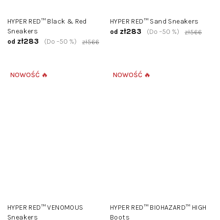
HYPER RED™ Black & Red
HYPER RED™ Sand Sneakers
zł283
Sneakers
(Do –50 %)
od
zł566
zł283
(Do –50 %)
od
zł566
NOWOŚĆ 🔥
NOWOŚĆ 🔥
HYPER RED™ VENOMOUS
HYPER RED™ BIOHAZARD™ HIGH
Sneakers
Boots