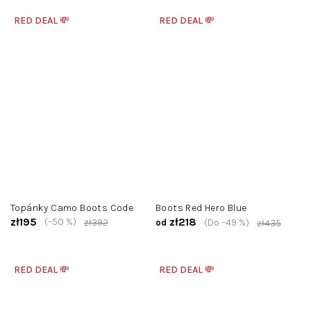
RED DEAL 💸
RED DEAL 💸
Topánky Camo Boots Code
Boots Red Hero Blue
zł195
zł218
(–50 %)
zł392
(Do –49 %)
od
zł435
RED DEAL 💸
RED DEAL 💸