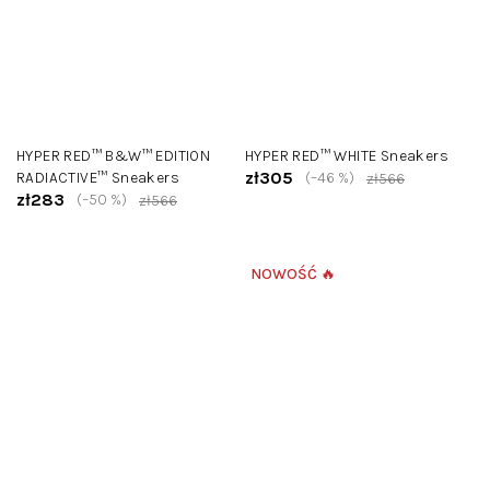
HYPER RED™ B&W™ EDITION
HYPER RED™ WHITE Sneakers
zł305
RADIACTIVE™ Sneakers
(–46 %)
zł566
zł283
(–50 %)
zł566
NOWOŚĆ 🔥