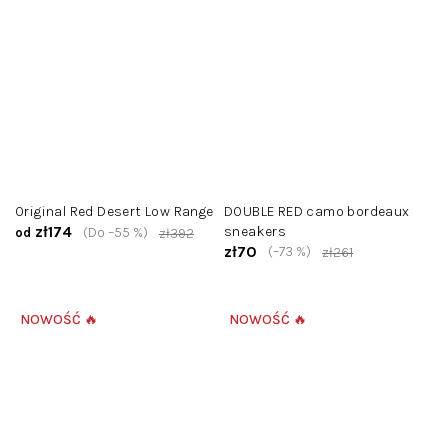
Original Red Desert Low Range
DOUBLE RED camo bordeaux
zł174
sneakers
(Do –55 %)
od
zł392
zł70
(–73 %)
zł261
NOWOŚĆ 🔥
NOWOŚĆ 🔥