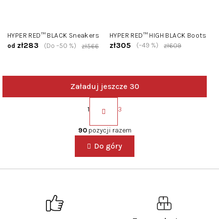
HYPER RED™ BLACK Sneakers
HYPER RED™ HIGH BLACK Boots
zł283
zł305
(–49 %)
(Do –50 %)
zł609
od
zł566
Załaduj jeszcze 30
P
a
1
3
g
K
i
o
90
pozycji razem
n
n
a
Do góry
t
c
r
j
o
a
l
k
i
l
i