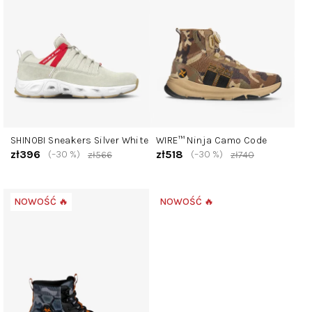
a
p
r
o
d
u
k
t
SHINOBI Sneakers Silver White
WIRE™ Ninja Camo Code
ó
zł396
zł518
(–30 %)
(–30 %)
zł566
zł740
w
NOWOŚĆ 🔥
NOWOŚĆ 🔥