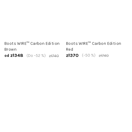
Boots WIRE™ Carbon Edition
Boots WIRE™ Carbon Edition
Brown
Red
zł348
zł370
(–50 %)
(Do –52 %)
zł740
od
zł740