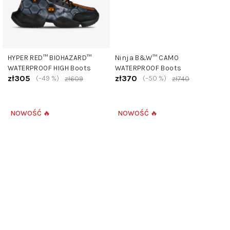
HYPER RED™ BIOHAZARD™
Ninja B&W™ CAMO
WATERPROOF HIGH Boots
WATERPROOF Boots
zł305
zł370
(–49 %)
(–50 %)
zł609
zł740
NOWOŚĆ 🔥
NOWOŚĆ 🔥