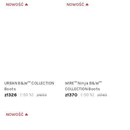
NOWOŚĆ 🔥
NOWOŚĆ 🔥
URBAN B&W™ COLLECTION
WIRE™ Ninja B&W™
Boots
COLLECTION Boots
zł326
zł370
(–50 %)
(–50 %)
zł653
zł740
NOWOŚĆ 🔥