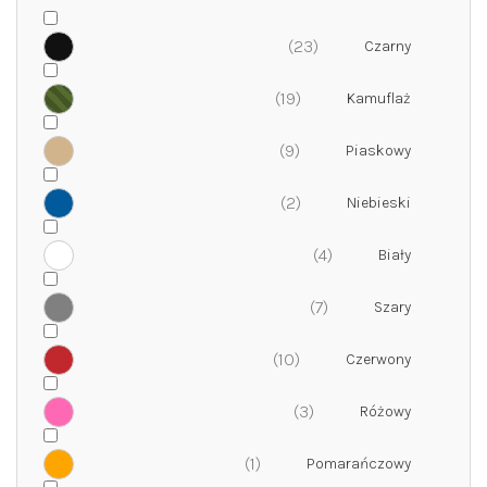
u
k
23
t
ó
19
w
9
2
4
7
10
3
1