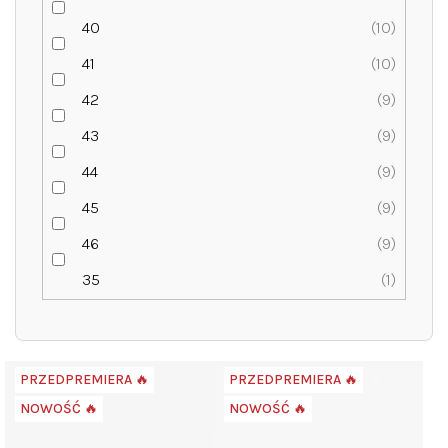
40
10
41
10
42
9
43
9
44
9
45
9
46
9
35
1
L
PRZEDPREMIERA 🔥
PRZEDPREMIERA 🔥
i
NOWOŚĆ 🔥
NOWOŚĆ 🔥
s
t