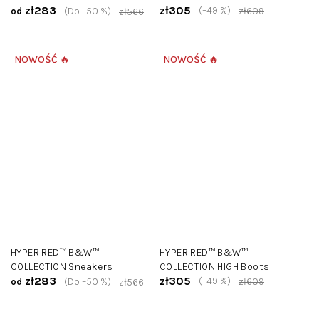
zł283
zł305
(–49 %)
(Do –50 %)
zł609
od
zł566
NOWOŚĆ 🔥
NOWOŚĆ 🔥
HYPER RED™ B&W™
HYPER RED™ B&W™
COLLECTION Sneakers
COLLECTION HIGH Boots
zł283
zł305
(–49 %)
(Do –50 %)
zł609
od
zł566