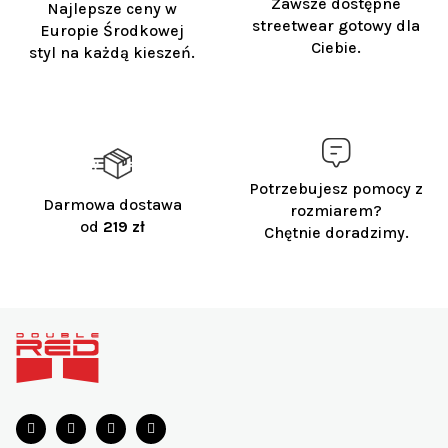
Zawsze dostępne
Najlepsze ceny w
s
streetwear gotowy dla
Europie Środkowej
t
Ciebie.
styl na każdą kieszeń.
y
Potrzebujesz pomocy z
Darmowa dostawa
rozmiarem?
od
219 zł
Chętnie doradzimy.
S
t
o
p
k
a