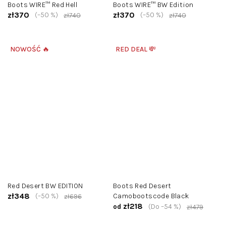
Boots WIRE™ Red Hell
Boots WIRE™ BW Edition
zł370
zł370
(–50 %)
(–50 %)
zł740
zł740
NOWOŚĆ 🔥
RED DEAL 💸
Red Desert BW EDITION
Boots Red Desert
zł348
(–50 %)
Camobootscode Black
zł696
zł218
(Do –54 %)
od
zł479