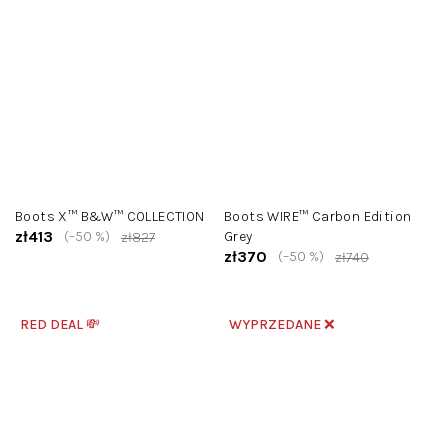
Boots X™ B&W™ COLLECTION
Boots WIRE™ Carbon Edition
zł413
(–50 %)
Grey
zł827
zł370
(–50 %)
zł740
RED DEAL 💸
WYPRZEDANE ❌