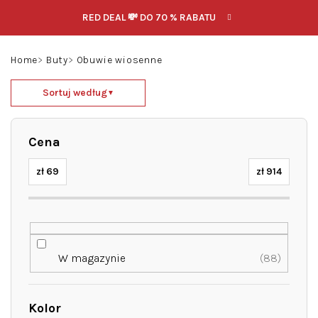
Przejść
RED DEAL 💸 DO 70 % RABATU
do
treści
Szukaj
Zaloguj
Koszyk
Home
Buty
Obuwie wiosenne
się
S
Sortuj według
▼
o
r
t
Cena
o
w
zł
69
zł
914
a
n
i
e
p
W magazynie
88
r
o
d
Kolor