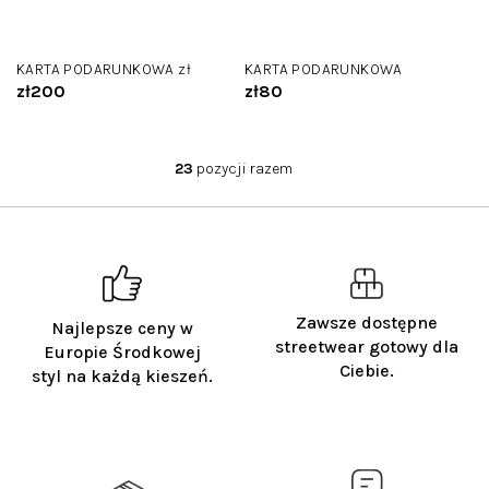
KARTA PODARUNKOWA zł
KARTA PODARUNKOWA
zł200
zł80
23
pozycji razem
K
o
n
t
r
o
l
Zawsze dostępne
Najlepsze ceny w
k
streetwear gotowy dla
i
Europie Środkowej
Ciebie.
l
styl na każdą kieszeń.
i
s
t
y