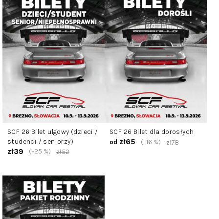
u
i
k
s
t
t
ó
a
w
p
r
o
d
u
k
t
SCF 26 Bilet ulgowy (dzieci /
SCF 26 Bilet dla dorosłych
ó
zł65
studenci / seniorzy)
(–16 %)
od
zł78
w
zł39
(–25 %)
zł52