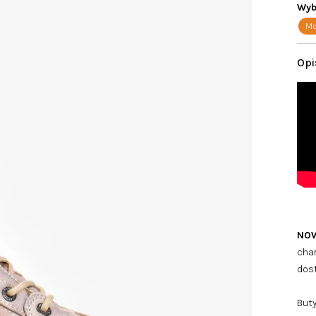
Wyb
Mo
NO
char
dost
Buty