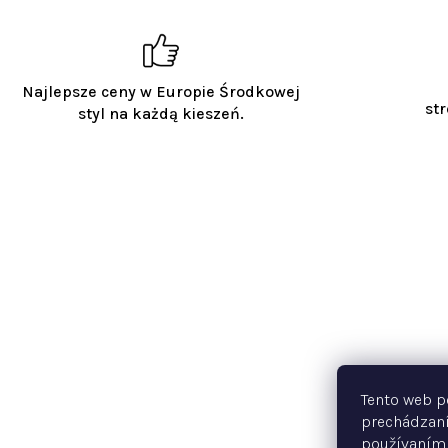
Najlepsze ceny w Europie Środkowej
str
styl na każdą kieszeń.
Tento web p
prechádzaní
používaním.