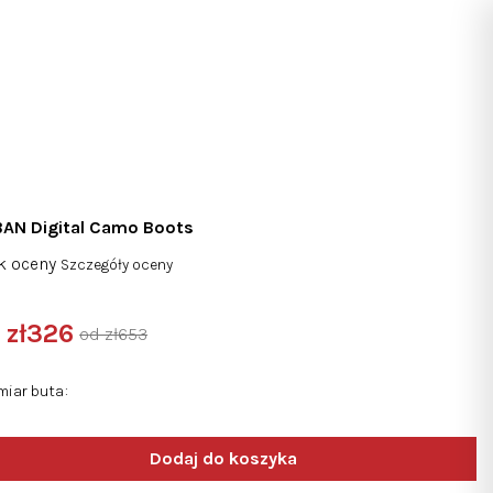
Szukaj
Zaloguj
Koszyk
się
AN Digital Camo Boots
nia
k oceny
Szczegóły oceny
na
duktu
d
zł326
od zł653
osi
a
nostkowa:
miar buta
zdek.