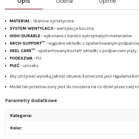
Opis
Ocena
Opinie
MATERIAŁ
- tkanina syntetyczna
SYSTEM WENTYLACJI
- wentylacja boczna
HIGH-DURABLE
- wykonane z bardzo wytrzymałych materiałów
ARCH-SUPPORT™
- wygodne wkładki z opatentowanym podparciem
HEEL CARE™
- opatentowany kształt wkładki z podparciem pięty.
PODESZWA
- PU
PŁEĆ
- uniseks
Aby utrzymać wysoką jakość obuwia, konieczna jest regularna kon
Model ten przeznaczony jest do noszenia na co dzień przez cały r
Parametry dodatkowe
Kategoria
:
Kolor
: