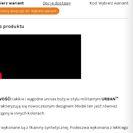
ierz wariant
Opcje dostawy
Kod:
Wybierz wariant
żemy doręczyć do:
Wybierz wariant
WOŚĆ!
Lekkie i wygodne unisex buty w stylu militarnym
URBAN™
akteryzują się nowoczesnym designem. Model ten jest również
ępny w innych kolorach.
 wykonane są z tkaniny syntetycznej. Podeszwa wykonana z lekkiego