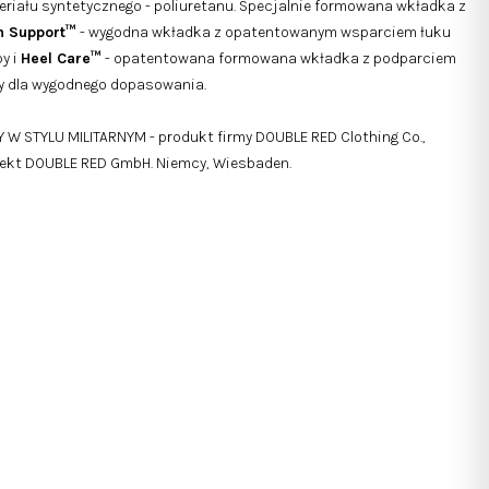
riału syntetycznego - poliuretanu. Specjalnie formowana wkładka z
h Support™
- wygodna wkładka z opatentowanym wsparciem łuku
y i
Heel Care™
- opatentowana formowana wkładka z podparciem
ty dla wygodnego dopasowania.
 W STYLU MILITARNYM - produkt firmy DOUBLE RED Clothing Co.,
jekt DOUBLE RED GmbH. Niemcy, Wiesbaden.