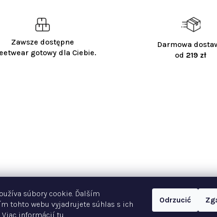
Zawsze dostępne
Darmowa dosta
eetwear gotowy dla Ciebie.
od
219 zł
oužíva súbory cookie. Ďalším
Odrzucić
Zg
m tohto webu vyjadrujete súhlas s ich
 Viac informácií
tu
.