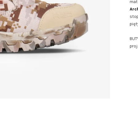
mate
Arc
stop
pię
BUTY
pro