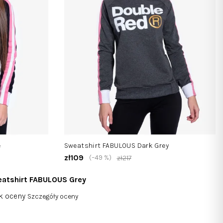
e
Sweatshirt FABULOUS Dark Grey
zł109
(–49 %)
zł217
atshirt FABULOUS Grey
nia
k oceny
Szczegóły oceny
na
duktu