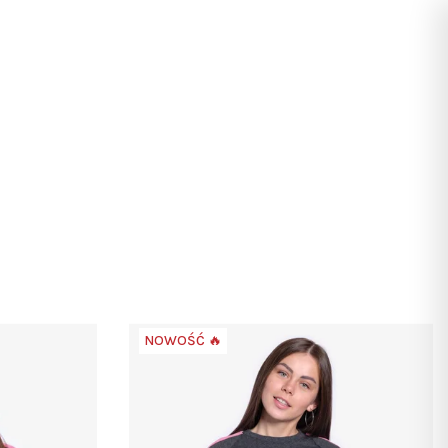
Szukaj
Zaloguj
Koszyk
się
NOWOŚĆ 🔥