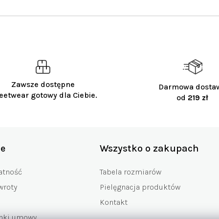
Zawsze dostępne
Darmowa dosta
eetwear gotowy dla Ciebie.
od
219 zł
je
Wszystko o zakupach
atność
Tabela rozmiarów
wroty
Pielęgnacja produktów
Kontakt
unki umowy