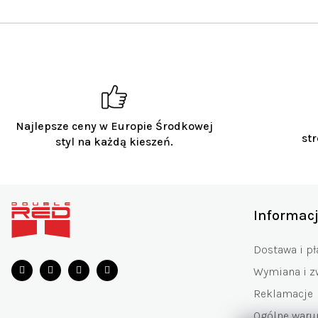
Najlepsze ceny w Europie Środkowej
str
styl na każdą kieszeń.
S
t
Informac
o
p
Dostawa i pł
k
Wymiana i z
a
Reklamacje
Ogólne war