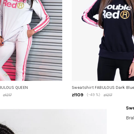
ABULOUS QUEEN
Sweatshirt FABULOUS Dark Blu
zł109
(–49 %)
zł217
zł217
Swe
Śred
Bra
oce
pro