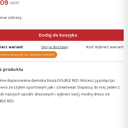
109
zł217
osi
a
nostkowa:
miar odzieży
zdek.
ierz wariant
Opcje dostawy
Kod:
Wybierz wariant
żemy doręczyć do:
Wybierz wariant
alnie dopasowana damska bluza DOUBLE RED. Możesz ją połączyc
wno ze stylem sportowym jak i streetwear. Dopasuj do niej jeden z
li naszych spodni dresowych i wybierz swój modny dress od
BLE RED.