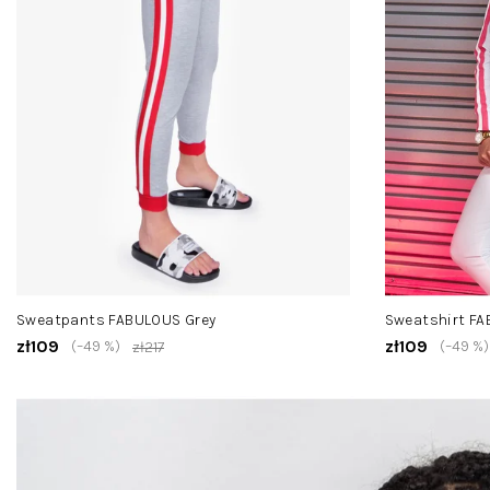
Sweatpants FABULOUS Grey
Sweatshirt F
zł109
zł109
(–49 %)
(–49 %)
zł217