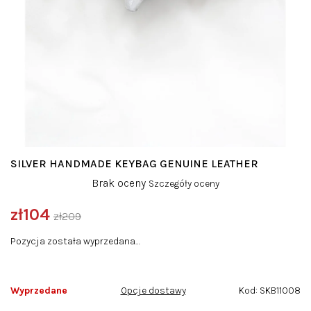
SILVER HANDMADE KEYBAG GENUINE LEATHER
Średnia
Brak oceny
Szczegóły oceny
ocena
produktu
zł104
zł209
wynosi
Cena
0,0
Pozycja została wyprzedana…
jednostkowa:
na
5
gwiazdek.
Wyprzedane
Opcje dostawy
Kod:
SKB11008