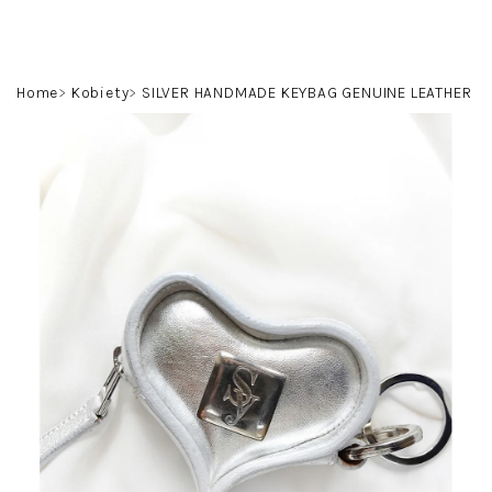
Przejść
do
treści
Szukaj
Zaloguj
Koszyk
Home
Kobiety
SILVER HANDMADE KEYBAG GENUINE LEATHER
się