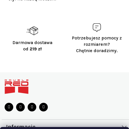
Potrzebujesz pomocy z
Darmowa dostawa
rozmiarem?
od
219 zł
Chętnie doradzimy.
S
t
o
p
k
a
Informacje