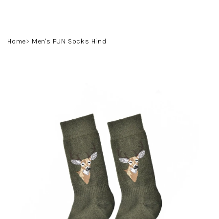
Przejść
do
treści
Szukaj
Zaloguj
Koszyk
Home
Men's FUN Socks Hind
się