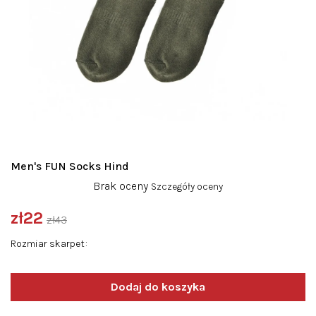
Men's FUN Socks Hind
Średnia
Brak oceny
Szczegóły oceny
ocena
produktu
zł22
zł43
wynosi
Cena
0,0
Rozmiar skarpet
jednostkowa:
na
5
gwiazdek.