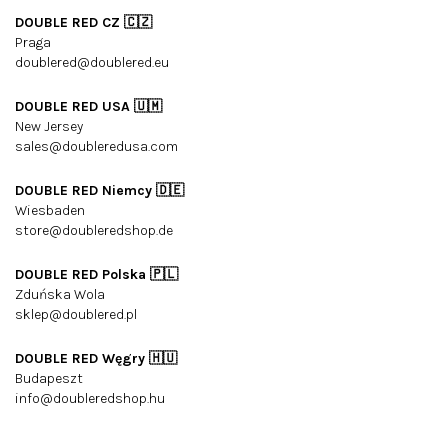
DOUBLE RED CZ 🇨🇿
Praga
doublered@doublered.eu
DOUBLE RED USA 🇺🇲
New Jersey
sales@doubleredusa.com
DOUBLE RED Niemcy 🇩🇪
Wiesbaden
store@doubleredshop.de
DOUBLE RED Polska 🇵🇱
Zduńska Wola
sklep@doublered.pl
DOUBLE RED Węgry 🇭🇺
Budapeszt
info@doubleredshop.hu