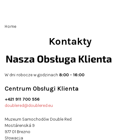
Przejść
do
treści
Szukaj
Zaloguj
Koszyk
Home
się
Kontakty
Nasza Obsługa Klienta
W dni robocze w godzinach
8:00 - 16:00
Centrum Obsługi Klienta
+421 911 700 556
doublered@doublered.eu
Muzeum Samochodów Double Red
Mostárenská 9
977 01 Brezno
Słowacja