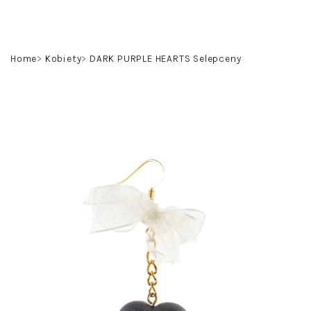
Przejść
do
treści
Szukaj
Zaloguj
Koszyk
Home
Kobiety
DARK PURPLE HEARTS Selepceny
się