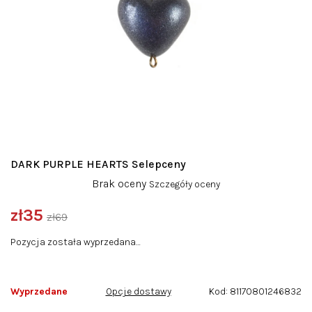
DARK PURPLE HEARTS Selepceny
Średnia
Brak oceny
Szczegóły oceny
ocena
produktu
zł35
zł69
wynosi
Cena
0,0
Pozycja została wyprzedana…
jednostkowa:
na
5
gwiazdek.
Wyprzedane
Opcje dostawy
Kod:
81170801246832